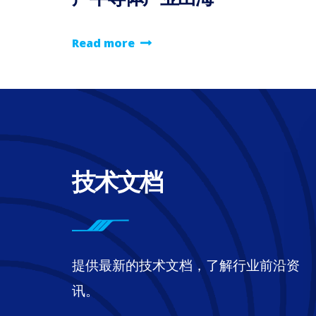
Read more
碳化硅100问 | SiC二
技术文档
极管的导通电压随温
是如何变化的
世界是多变的，造型是百变的，天气是
提供最新的技术文档，了解行业前沿资
变的，碳化硅二极管的导通压降是温变
讯。
的。充分掌握其随温度变化的规律才能
捏住变换器的效率，现在就让我们实测