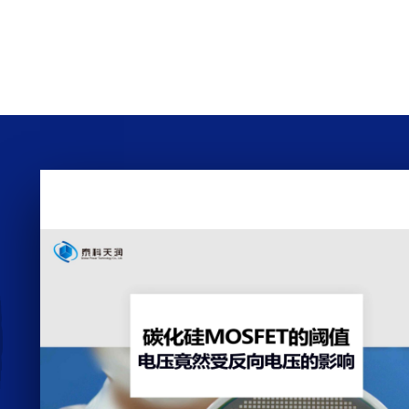
度
时
拿
看