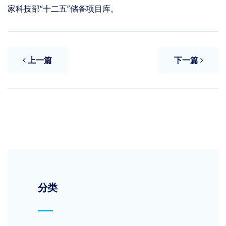
家科技部“十二五”储备项目库。
上一篇
下一篇
分类